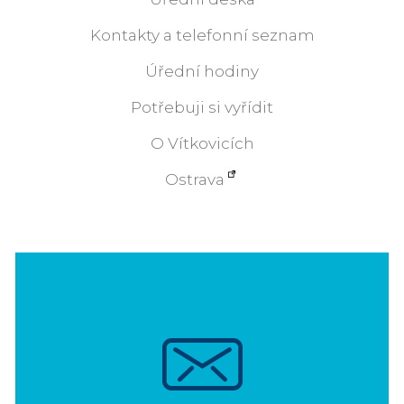
Kontakty a telefonní seznam
Úřední hodiny
Potřebuji si vyřídit
O Vítkovicích
Ostrava