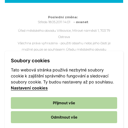
Poslední změna:
Středa 18.05.2011 14:01
- ovanet
Úřad městského obvodu Vítkovice, Mírové náměstí 1, 703 79
Ostrava
Všechna práva vyhrazena - použití obsahu nebo jeho částí je
možné pouze se souhlasem Úřadu městského obvodu
Vítkovice.
Soubory cookies
Webové stránky jsou ve správě společnosti
OVANET a.s.
Tato webová stránka používá nezbytné soubory
cookie k zajištění správného fungování a sledovací
Mapa portálu
Přístupnost
Kontakt
Webmaster
soubory cookie. Ty budou nastaveny až po souhlasu.
Vyhledat
Nastavení cookies
Nastavení cookies
Přijmout vše
Odmítnout vše