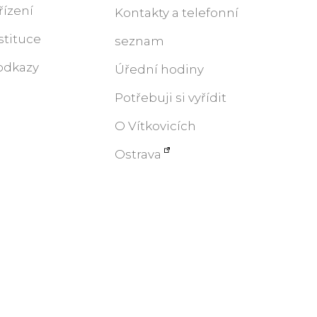
řízení
Kontakty a telefonní
stituce
seznam
odkazy
Úřední hodiny
Potřebuji si vyřídit
O Vítkovicích
Ostrava