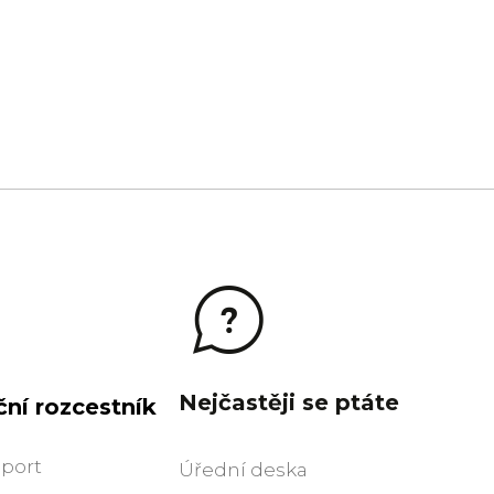
Nejčastěji se ptáte
ní rozcestník
sport
Úřední deska