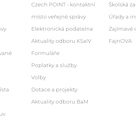
Czech POINT - kontaktní
Školská za
místo veřejné správy
Úřady a in
ávy
Elektronická podatelna
Zajímavé 
Aktuality odboru KSaIV
FajnOVA
ované
Formuláře
Poplatky a služby
Volby
ísta
Dotace a projekty
Aktuality odboru BaM
uv