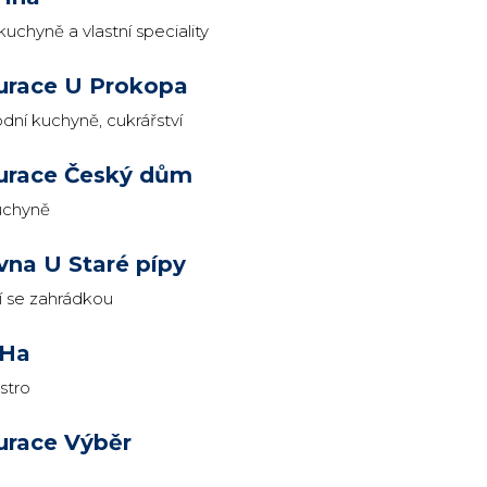
uchyně a vlastní speciality
urace U Prokopa
dní kuchyně, cukrářství
urace Český dům
uchyně
vna U Staré pípy
 se zahrádkou
 Ha
stro
urace Výběr