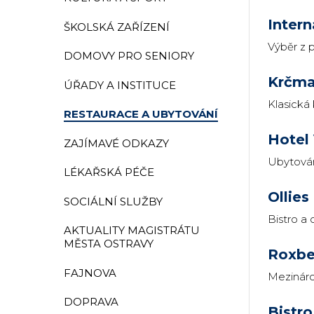
Intern
ŠKOLSKÁ ZAŘÍZENÍ
Výběr z 
DOMOVY PRO SENIORY
Krčm
ÚŘADY A INSTITUCE
Klasická
RESTAURACE A UBYTOVÁNÍ
Hotel
ZAJÍMAVÉ ODKAZY
Ubytován
LÉKAŘSKÁ PÉČE
Ollies
SOCIÁLNÍ SLUŽBY
Bistro a 
AKTUALITY MAGISTRÁTU
MĚSTA OSTRAVY
Roxbe
FAJNOVA
Mezináro
DOPRAVA
Bistro