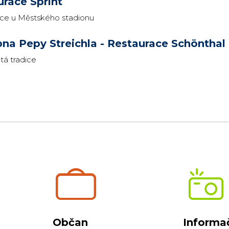
urace Sprint
ce u Městského stadionu
na Pepy Streichla - Restaurace Schönthal
tá tradice
Občan
Informač