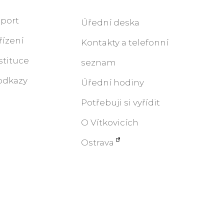
sport
Úřední deska
řízení
Kontakty a telefonní
stituce
seznam
odkazy
Úřední hodiny
Potřebuji si vyřídit
O Vítkovicích
Ostrava