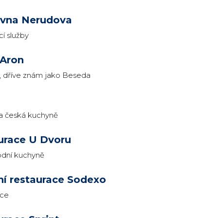
vna Nerudova
í služby
 Aron
* , dříve znám jako Beseda
a česká kuchyně
urace U Dvoru
dní kuchyně
ní restaurace Sodexo
ace