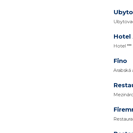
Ubyto
Ubytovac
Hotel
Hotel **
Fino
Arabská 
Resta
Mezináro
Firem
Restaur