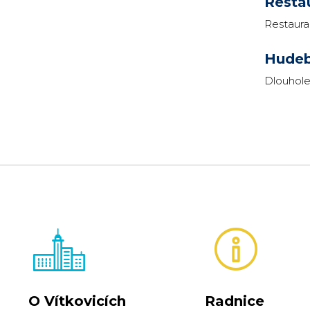
Resta
Restaura
Hudeb
Dlouhole
O Vítkovicích
Radnice