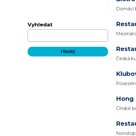
Domácí k
Resta
Vyhledat
Mezináro
Resta
Česká k
Klubo
Posezení
Hong
Čínské bi
Resta
Nonstop