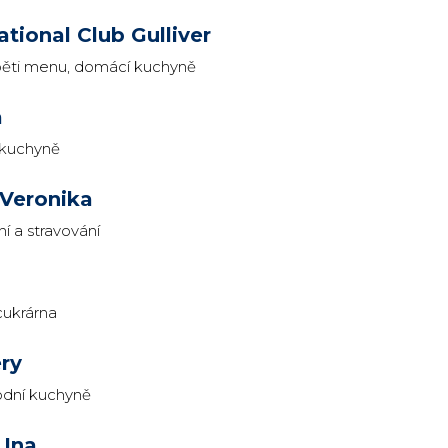
ational Club Gulliver
pěti menu, domácí kuchyně
a
 kuchyně
 Veronika
í a stravování
cukrárna
ry
dní kuchyně
 Ina