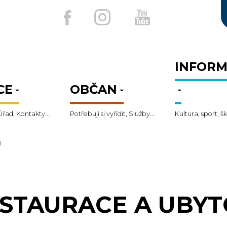
INFORM
CE
OBČAN
Úřad, Kontakty...
Potřebuji si vyřídit, Služby...
Kultura, sport, šk
Í
STAURACE A UBYT