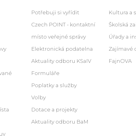
Potřebuji si vyřídit
Kultura a 
Czech POINT - kontaktní
Školská za
místo veřejné správy
Úřady a in
ávy
Elektronická podatelna
Zajímavé 
Aktuality odboru KSaIV
FajnOVA
ované
Formuláře
Poplatky a služby
Volby
ísta
Dotace a projekty
Aktuality odboru BaM
uv