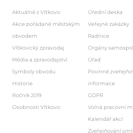
Aktuálně z Vítkovic
Úřední deska
Akce pořádané městským
Veřejné zakázky
obvodem
Radnice
Vítkovický zpravodaj
Orgány samospr
Média a zpravodajství
Úřad
Symboly obvodu
Povinně zveřejň
Historie
informace
Ročník 2019
GDPR
Osobnosti Vítkovic
Volná pracovní m
Kalendář akcí
Zveřejňování sml