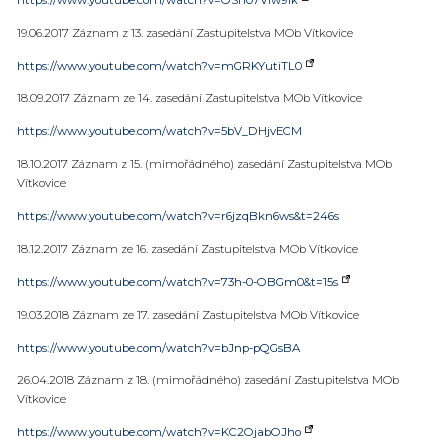
19.06.2017 Záznam z 13. zasedání Zastupitelstva MOb Vítkovice
https://www.youtube.com/watch?v=mGRKYutiTL0
18.09.2017 Záznam ze 14. zasedání Zastupitelstva MOb Vítkovice
https://www.youtube.com/watch?v=5bV_DHjvECM
18.10.2017 Záznam z 15. (mimořádného) zasedání Zastupitelstva MOb
Vítkovice
https://www.youtube.com/watch?v=r6jzqBkn6ws&t=246s
18.12.2017 Záznam ze 16. zasedání Zastupitelstva MOb Vítkovice
https://www.youtube.com/watch?v=73h-0-OBGm0&t=15s
19.03.2018 Záznam ze 17. zasedání Zastupitelstva MOb Vítkovice
https://www.youtube.com/watch?v=bJnp-pQGsBA
26.04.2018 Záznam z 18. (mimořádného) zasedání Zastupitelstva MOb
Vítkovice
https://www.youtube.com/watch?v=KC2OjabOJho