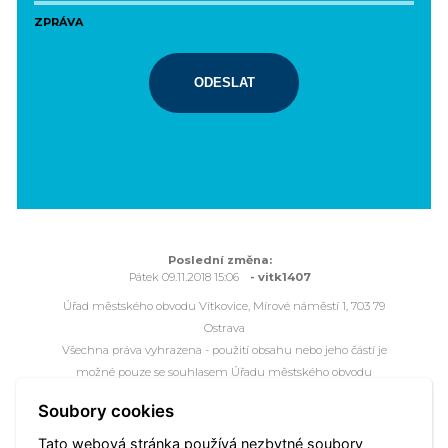
ZPRÁVA
ODESLAT
Poslední změna:
Pátek 09.11.2018 15:06
- vitk1407
Úřad městského obvodu Vítkovice, Mírové náměstí 1, 703 79
Ostrava
Všechna práva vyhrazena - použití obsahu nebo jeho částí je
možné pouze se souhlasem Úřadu městského obvodu
Vítkovice.
Soubory cookies
Webové stránky jsou ve správě společnosti
OVANET a.s.
Tato webová stránka používá nezbytné soubory