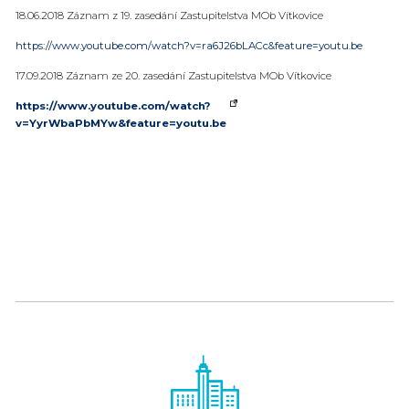
18.06.2018 Záznam z 19. zasedání Zastupitelstva MOb Vítkovice
https://www.youtube.com/watch?v=ra6J26bLACc&feature=youtu.be
17.09.2018 Záznam ze 20. zasedání Zastupitelstva MOb Vítkovice
https://www.youtube.com/watch?
v=YyrWbaPbMYw&feature=youtu.be