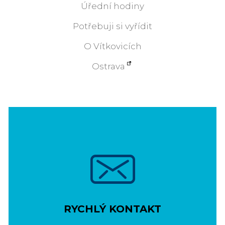
Úřední hodiny
Potřebuji si vyřídit
O Vítkovicích
Ostrava
RYCHLÝ KONTAKT