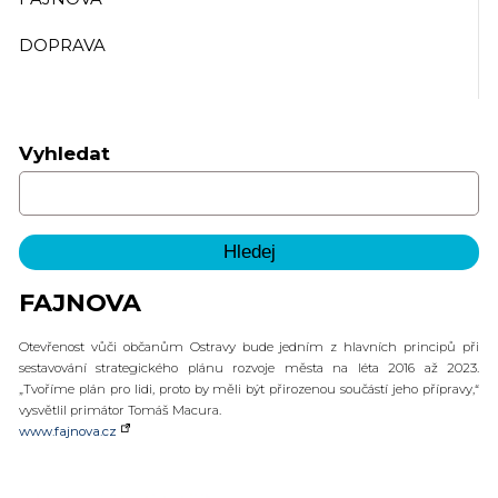
DOPRAVA
Vyhledat
FAJNOVA
Otevřenost vůči občanům Ostravy bude jedním z hlavních principů při
sestavování strategického plánu rozvoje města na léta 2016 až 2023.
„Tvoříme plán pro lidi, proto by měli být přirozenou součástí jeho přípravy,“
vysvětlil primátor Tomáš Macura.
www.fajnova.cz