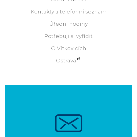
Kontakty a telefonní seznam
Úřední hodiny
Potřebuji si vyřídit
O Vítkovicích
Ostrava