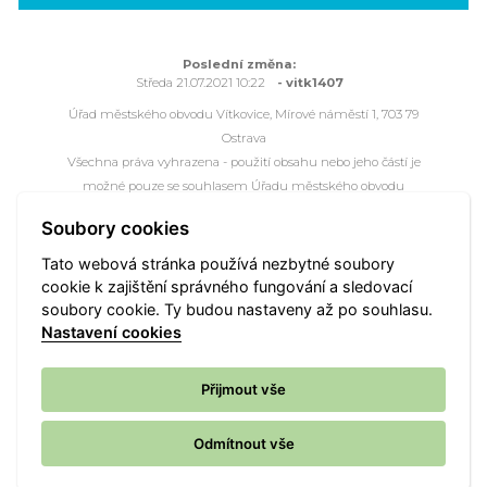
Poslední změna:
Středa 21.07.2021 10:22
- vitk1407
Úřad městského obvodu Vítkovice, Mírové náměstí 1, 703 79
Ostrava
Všechna práva vyhrazena - použití obsahu nebo jeho částí je
možné pouze se souhlasem Úřadu městského obvodu
Vítkovice.
Soubory cookies
Webové stránky jsou ve správě společnosti
OVANET a.s.
Tato webová stránka používá nezbytné soubory
cookie k zajištění správného fungování a sledovací
Mapa portálu
Přístupnost
Kontakt
Webmaster
soubory cookie. Ty budou nastaveny až po souhlasu.
Vyhledat
Nastavení cookies
Nastavení cookies
Přijmout vše
Odmítnout vše