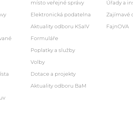
místo veřejné správy
Úřady a in
ávy
Elektronická podatelna
Zajímavé 
Aktuality odboru KSaIV
FajnOVA
ované
Formuláře
Poplatky a služby
Volby
ísta
Dotace a projekty
Aktuality odboru BaM
uv