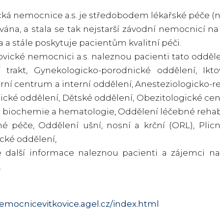
cká nemocnice a.s. je středobodem lékařské péče (neje
ána, a stala se tak nejstarší závodní nemocnicí na
a a stále poskytuje pacientům kvalitní péči.
ovické nemocnici a.s. naleznou pacienti tato oddě
cí trakt, Gynekologicko-porodnické oddělení, Ik
rní centrum a interní oddělení, Anesteziologicko-res
ické oddělení, Dětské oddělení, Obezitologické ce
á biochemie a hematologie, Oddělení léčebné rehabi
é péče, Oddělení ušní, nosní a krční (ORL), Plicn
cké oddělení,
é další informace naleznou pacienti a zájemci n
.
nemocnicevitkovice.agel.cz/index.html