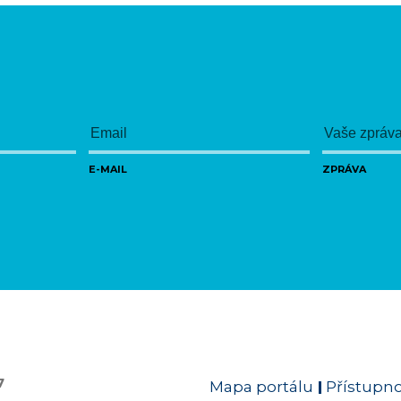
E-MAIL
ZPRÁVA
7
Mapa portálu
Přístupn