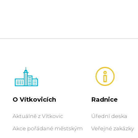
O Vítkovicích
Radnice
Aktuálně z Vítkovic
Úřední deska
Akce pořádané městským
Veřejné zakázky