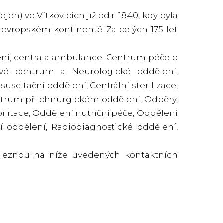
n) ve Vítkovicích již od r. 1840, kdy byla
 evropském kontinentě. Za celých 175 let
lení, centra a ambulance: Centrum péče o
tové centrum a Neurologické oddělení,
uscitační oddělení, Centrální sterilizace,
ntrum při chirurgickém oddělení, Odběry,
litace, Oddělení nutriční péče, Oddělení
í oddělení, Radiodiagnostické oddělení,
aleznou na níže uvedených kontaktních