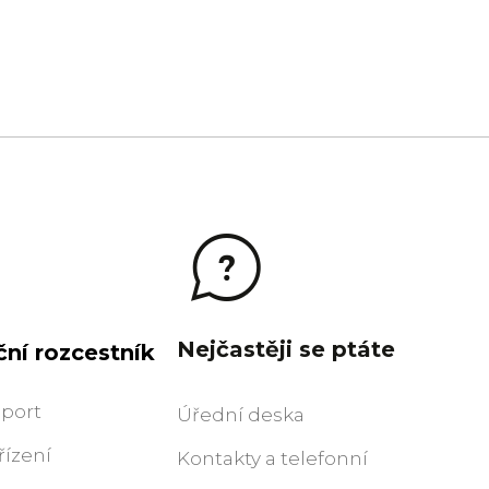
Nejčastěji se ptáte
ní rozcestník
sport
Úřední deska
řízení
Kontakty a telefonní