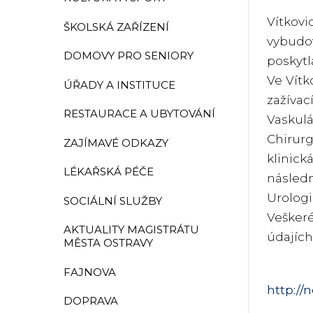
Vítkovi
ŠKOLSKÁ ZAŘÍZENÍ
vybudov
DOMOVY PRO SENIORY
poskytl
Ve Vítk
ÚŘADY A INSTITUCE
zažíva
RESTAURACE A UBYTOVÁNÍ
Vaskulá
Chirurg
ZAJÍMAVÉ ODKAZY
klinick
LÉKAŘSKÁ PÉČE
následn
Urologi
SOCIÁLNÍ SLUŽBY
Vešker
AKTUALITY MAGISTRÁTU
údajích
MĚSTA OSTRAVY
FAJNOVA
http://
DOPRAVA