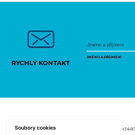
JMÉNO A PŘÍJMENÍ
RYCHLÝ KONTAKT
Soubory cookies
Poslední změna:
Středa 21.07.2021 10:20
- vitk140