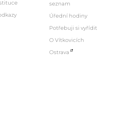
stituce
seznam
odkazy
Úřední hodiny
Potřebuji si vyřídit
O Vítkovicích
Ostrava