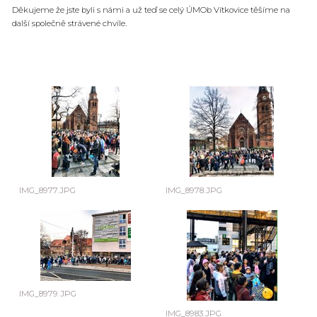
Děkujeme že jste byli s námi a už teď se celý ÚMOb Vítkovice těšíme na
další společně strávené chvíle.
IMG_8977.JPG
IMG_8978.JPG
IMG_8979.JPG
IMG_8983.JPG