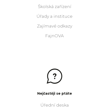
Školská zařízení
Úřady a instituce
Zajímavé odkazy
FajnOVA
Nejčastěji se ptáte
Úřední deska