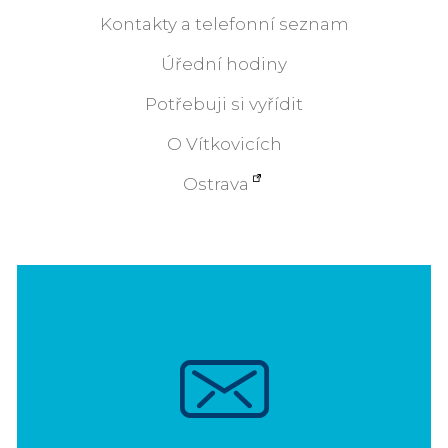
Kontakty a telefonní seznam
Úřední hodiny
Potřebuji si vyřídit
O Vítkovicích
Ostrava