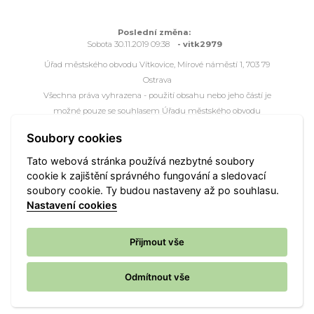
Poslední změna:
Sobota 30.11.2019 09:38
- vitk2979
Úřad městského obvodu Vítkovice, Mírové náměstí 1, 703 79
Ostrava
Všechna práva vyhrazena - použití obsahu nebo jeho částí je
možné pouze se souhlasem Úřadu městského obvodu
Vítkovice.
Soubory cookies
Webové stránky jsou ve správě společnosti
OVANET a.s.
Tato webová stránka používá nezbytné soubory
cookie k zajištění správného fungování a sledovací
Mapa portálu
Přístupnost
Kontakt
Webmaster
soubory cookie. Ty budou nastaveny až po souhlasu.
Vyhledat
Nastavení cookies
Nastavení cookies
Přijmout vše
Odmítnout vše