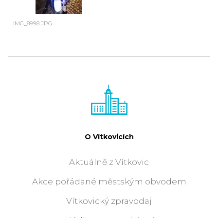
IMG_8998.JPG
O Vítkovicích
Aktuálně z Vítkovic
Akce pořádané městským obvodem
Vítkovický zpravodaj