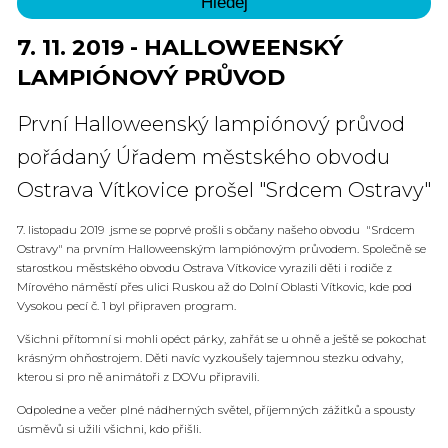
7. 11. 2019 - HALLOWEENSKÝ
LAMPIÓNOVÝ PRŮVOD
První Halloweenský lampiónový průvod
pořádaný Úřadem městského obvodu
Ostrava Vítkovice prošel "Srdcem Ostravy"
7. listopadu 2019 jsme se poprvé prošli s občany našeho obvodu "Srdcem
Ostravy" na prvním Halloweenským lampiónovým průvodem. Společně se
starostkou městského obvodu Ostrava Vítkovice vyrazili děti i rodiče z
Mírového náměstí přes ulici Ruskou až do Dolní Oblasti Vítkovic, kde pod
Vysokou pecí č. 1 byl připraven program.
Všichni přítomní si mohli opéct párky, zahřát se u ohně a ještě se pokochat
krásným ohňostrojem. Děti navíc vyzkoušely tajemnou stezku odvahy,
kterou si pro ně animátoři z DOVu připravili.
Odpoledne a večer plné nádherných světel, příjemných zážitků a spousty
úsměvů si užili všichni, kdo přišli.