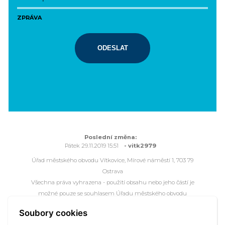
ZPRÁVA
ODESLAT
Poslední změna:
Pátek 29.11.2019 15:51
- vitk2979
Úřad městského obvodu Vítkovice, Mírové náměstí 1, 703 79
Ostrava
Všechna práva vyhrazena - použití obsahu nebo jeho částí je
možné pouze se souhlasem Úřadu městského obvodu
Vítkovice.
Soubory cookies
Webové stránky jsou ve správě společnosti
OVANET a.s.