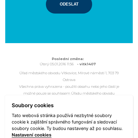
ODESLAT
Poslední změna:
Úterý 05.01.2016 11:56
- vitk1407
Úřad městského obvodu Vítkovice, Mírové náměstí 1, 703 79
Ostrava
Všechna práva vyhrazena - použití obsahu nebo jeho částí je
možné pouze se souhlasem Úřadu městského obvodu
Vítkovice.
Soubory cookies
Webové stránky jsou ve správě společnosti
OVANET a.s.
Tato webová stránka používá nezbytné soubory
cookie k zajištění správného fungování a sledovací
Mapa portálu
Přístupnost
Kontakt
Webmaster
soubory cookie. Ty budou nastaveny až po souhlasu.
Vyhledat
Nastavení cookies
Nastavení cookies